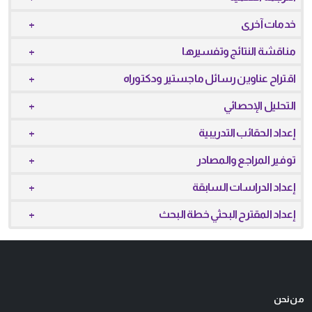
خدمات آخرى
مناقشة النتائج وتفسيرها
اقتراح عناوين رسائل ماجستير ودكتوراه
التحليل الإحصائي
إعداد الحقائب التدريبية
توفير المراجع والمصادر
إعداد الدراسات السابقة
إعداد المقترح البحثي خطة البحث
من نحن