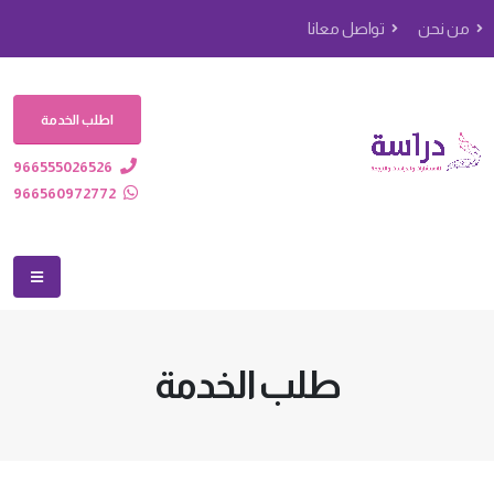
من نحن
تواصل معانا
اطلب الخدمة
966555026526
966560972772
طلب الخدمة