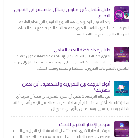
دليل شامل لأبرز عناوين رسائل ماجستير في القانون
البحري
يُعد القانون البحري من أهم الفروع القانونية التي تنظم الملاحة
البحرية، النقل البحري، التأمين البحري، وحماية البيئة البحرية. ومع تزايد النشاط
البحري العالمي، أصبح هذا المجال محو...
دليل إعداد خطة البحث العلمي
يحتوي هذا الدليل الشامل على إرشادات وتوجيهات حول كيفية
إعداد خطة البحث العلمي بأعلى جودة، حيث يهدف الدليل إلى تزويد
الباحثين بالمعلومات الضرورية لتخطيط وتصميم وتنفيذ البحث...
أنواع الترجمة بين التحريرية والشفهية… أين تكمن
مهارتك؟
في عالم الترجمة، لا يكفي أن تتقن اللغتين… بل يجب أن تعرف أي
ساحةٍ تناسبك أكثر: ساحة القلم أم ساحة الصوت. هناك من تزدهر أفكاره خلف
شاشةٍ وصمتٍ عميق، وهناك من يتألّق في ضجيج ال...
نموذج الإطار النظري للبحث
نموذج الإطار النظري للبحث تشكل المقدمة الجزء الأول من البحث
وتعرض موضوع الدراسة بشكل عام، ويهدف هذا الجزء من البحث