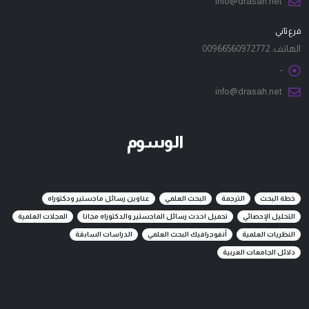
info@drasah.net
فرع ثاني
الهاتف:
00966560972772
-
info@drasah.net
الوسوم
خطة البحث
الترجمة
البحث العلمي
عناوين رسائل ماجستير ودكتوراه
التحليل الإحصائي
تحميل احدث رسائل الماجستير والدكتوراه مجانا
المجلات العلمية
النظريات العلمية
أنفوجرافيك البحث العلمي
الدراسات السابقة
دلائل الجامعات العربية