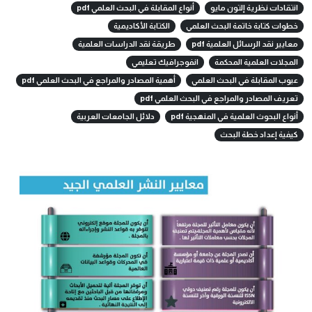
انتقادات نظرية إلتون مايو
أنواع المقابلة في البحث العلمي pdf
خطوات كتابة خاتمة البحث العلمي
الكتابة الأكاديمية
معايير نقد الرسائل العلمية pdf
طريقة نقد الدراسات العلمية
المجلات العلمية المحكمة
انفوجرافيك تعليمي
عيوب المقابلة في البحث العلمي
أهمية المصادر والمراجع في البحث العلمي pdf
تعريف المصادر والمراجع في البحث العلمي pdf
أنواع البحوث العلمية في المنهجية pdf
دلائل الجامعات العربية
كيفية إعداد خطة البحث