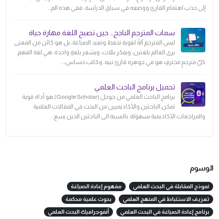
إلى جذب اهتمام القارئ ووضعه في سياق الدراسة، ففي هذه الم...
سمات المترجم الناجح… حين تصبح اللغة مهارة حياة
ليس المترجم آلةً لغوية تحفظ وتعيد الصياغة، بل هو كائن من المعنى
يرى العالم بلغتين، ويفكر بثلاث، ويشعر بلغةٍ واحدة: هي لغة الفهم.
كلّ مترجمٍ محترفٍ هو في جوهره قارئ نبيه، وكاتب حساس،...
تحميل برنامج الباحث العلمي
برنامج الباحث العلمي من جوجل (Google Scholar) هو أداة قوية
تمكن الباحثين والأكاديميين من البحث في المقالات العلمية
والمراجعات الأكاديمية بسهولة. بالنسبة الى الباحثين الذين يسع...
الوسوم
نموذج المقابلة في البحث العلمي
مفهوم إعادة الصياغة
تعريف الاستنباط في المنهج العلمي
بحوث علمية محكمة
برنامج إعادة الصياغة في البحث العلمي
أنفوجرافيك البحث العلمي