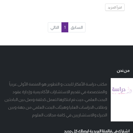
اقرأ المزيد
السابق
1
التالي
من نحن
مكتب دراسة الأفكار للبحث و التطوير هو المنصة الأولى عربياً
والمتخصصة في تقديم الاستشارات الأكاديمية وإدارة عقود
البحث العلمي، حيث تم ابتكارها لتعمل كحلقة وصل بين الباحثين
وطلاب الدراسات العليا وهيئات البحث العلمي من جهة وبين
الخبراء والاستشاريين في كافة مجالات العلوم
اشترك فى قائمتنا البريدية ليصلك كل جديد