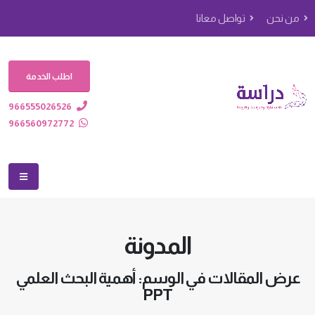
من نحن
تواصل معانا
اطلب الخدمة
966555026526
966560972772
المدونة
عرض المقالات في الوسم: أهمية البحث العلمي
PPT