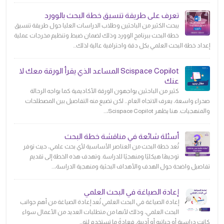
تعرف على طريقة تنسيق خطة البحث بالوورد
يبحث الكثير من الباحثين وطلاب الدراسات العليا حول طريقة تنسيق
خطة البحث ببرنامج الوورد وذلك لضمان ضبط وتنظيم مخرجات عملية
إعداد خطة البحث العلمي بكل دقة واحترافية عالية لذلك...
Scispace Copilot المساعد الذي يقرأ الورقة معك لا
عنك
كثير من الباحثين يواجهون الورقة الأكاديمية كما يواجه الرحالة
صحراء واسعة، يعرف الاتجاه العام… لكن تضيع منه التفاصيل بين المصطلحات
والمنهجيات. هنا يظهر Scispace Copilot،...
أسئلة شائعة في مناقشة خطة البحث
تُعد خطة البحث من العناصر الأساسية لأي بحث علمي، حيث توفر
توجيهًا هيكليًا ومنهجيًا للدراسة. وتهدف هذه الخطة إلى تقديم
تفاصيل واضحة حول الهدف والأهداف البحثية ومنهجية الدراسة،...
إعادة الصياغة في البحث العلمي
إعادة الصياغة في البحث العلمي تُعد إعادة الصياغة من أهم جوانب
البحث العلمي، وذلك لأنها من متطلبات العديد من الأعمال سواء
كانت دراسية أو حياتيه أو أدبية، فعادةً ما تستخدم لتو...